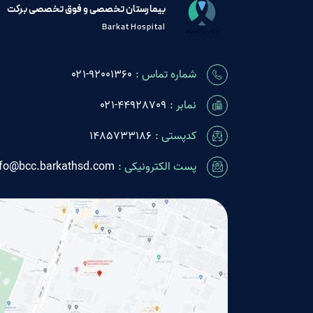
بیمارستان تخصصی و فوق تخصصی برکت
Barkat Hospital
شماره تماس :
٩٢٠٠١٣۶٠-۰۲۱
نمابر :
۰۲۱-44928709
کدپستی :
1485733186
پست الکترونیکی :
nfo@bcc.barkathsd.com