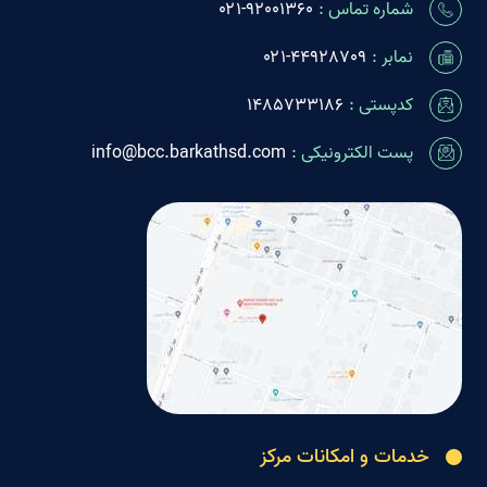
شماره تماس :
٩٢٠٠١٣۶٠-۰۲۱
نمابر :
۰۲۱-44928709
کدپستی :
1485733186
پست الکترونیکی :
info@bcc.barkathsd.com
خدمات و امکانات مرکز