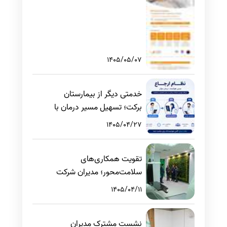
1405/05/07
خدمتی دیگر از بیمارستان
برکت؛ تسهیل مسیر درمان با
بررسی غیرحضوری مدارک
1405/04/27
پزشکی
تقویت همکاری‌های
سلامت‌محور؛ مدیران شرکت
مخابرات ایران از بیمارستان
1405/04/11
برکت بازدید کردند
نشست مشترک مدیران