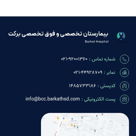
بیمارستان تخصصی و فوق تخصصی برکت
Barkat Hospital
شماره تماس :
٩٢٠٠١٣۶٠-۰۲۱
نمابر :
۰۲۱-44928709
کدپستی :
1485733186
پست الکترونیکی :
info@bcc.barkathsd.com